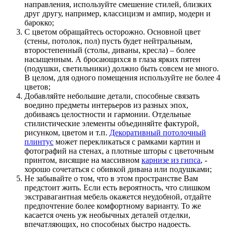
направления, используйте смешение стилей, близких
друг другу, например, классицизм и ампир, модерн и
барокко;
С цветом обращайтесь осторожно. Основной цвет
(стены, потолок, пол) пусть будет нейтральным,
второстепенный (столы, диваны, кресла) – более
насыщенным. А бросающихся в глаза ярких пятен
(подушки, светильники) должно быть совсем не много.
В целом, для одного помещения используйте не более 4
цветов;
Добавляйте небольшие детали, способные связать
воедино предметы интерьеров из разных эпох,
добиваясь целостности и гармонии. Отдельные
стилистические элементы объединяйте фактурой,
рисунком, цветом и т.п.
Декоративный потолочный
плинтус
может перекликаться с рамками картин и
фотографий на стенах, а плотные шторы с цветочным
принтом, висящие на массивном
карнизе из гипса
, -
хорошо сочетаться с обивкой дивана или подушками;
Не забывайте о том, что в этом пространстве Вам
предстоит жить. Если есть вероятность, что слишком
экстравагантная мебель окажется неудобной, отдайте
предпочтение более комфортному варианту. То же
касается очень уж необычных деталей отделки,
впечатляющих, но способных быстро надоесть.